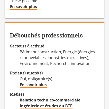
Thèse possible
à
En savoir plus
propos
de
la
Charge
Débouchés professionnels
de
travail
Secteurs d'activité
hebdomadaire
Bâtiment construction, Energie (énergies
renouvelables, industries extractives),
Environnement, Recherche-innovation
Projet(s) tutoré(s)
Oui, obligatoire(s)
à
En savoir plus
propos
Métiers
des
Relation technico-commerciale
Projet(s)
Ingénierie et études du BTP
tutoré(s)