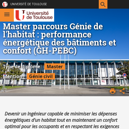
Aller
Navigation
Accès
Connexion
UNIVERSITÉ DE TOULOUSE
au
directs
contenu
Master parcours Génie de
l'habitat : performance
énergétique des bâtiments et
confort (GH-PEBC)
Type de diplôme
Master
Mention
Génie civil
ACCUEIL
NOS
FILIÈRES
Résumé
Devenir un Ingénieur capable de minimiser les dépenses
énergétiques d'un habitat tout en maintenant un confort
optimal pour les occupants et en respectant les exigences