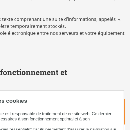
iers texte comprenant une suite d’informations, appelés «
y être temporairement stockés.
ar voie électronique entre nos serveurs et votre équipement
n fonctionnement et
des cookies
nées
Durée de
se est responsable de traitement de ce site web. Ce dernier
conservation
cessaires à son fonctionnement optimal et à son
kies "essentiels" car ils permettent d'assurer la navigation sur