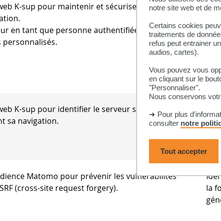
n web K-sup pour maintenir et sécuriser la session
Iden
notre site web et de 
ation.
ser
Certains cookies peuve
eur en tant que personne authentifiée sur le site,
chif
traitements de données
s personnalisés.
alé
refus peut entrainer u
audios, cartes).
Nom 
est
Vous pouvez vous oppo
en c
en cliquant sur le bout
"Personnaliser".
Nous conservons votre
 web K-sup pour identifier le serveur sur lequel
Iden
➜ Pour plus d'informa
nt sa navigation.
consulter
notre polit
Tout accepter
audience Matomo pour prévenir les vulnérabilités
Ide
SRF (cross-site request forgery).
la f
gén