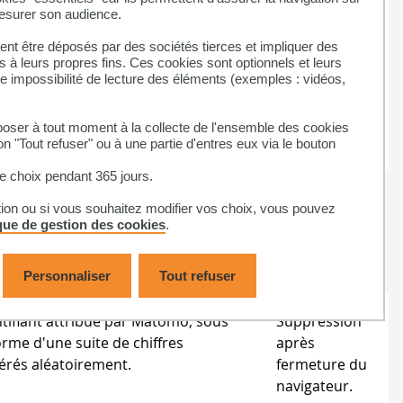
tifiant de session attribué par le
Suppression
mesurer son audience.
veur, sous la forme d'une suite de
après
nt être déposés par des sociétés tierces et impliquer des
fres et de lettres générés
fermeture du
 à leurs propres fins. Ces cookies sont optionnels et leurs
atoirement.
navigateur.
ne impossibilité de lecture des éléments (exemples : vidéos,
du serveur sur lequel l'utilisateur
 connecté dans le cas d'un service
ser à tout moment à la collecte de l'ensemble des cookies
luster.
on "Tout refuser" ou à une partie d'entres eux via le bouton
 choix pendant 365 jours.
tifiant du serveur.
Suppression
tion ou si vous souhaitez modifier vos choix, vous pouvez
après
ique de gestion des cookies
.
fermeture du
navigateur.
Personnaliser
Tout refuser
ntifiant attribué par Matomo, sous
Suppression
orme d'une suite de chiffres
après
érés aléatoirement.
fermeture du
navigateur.