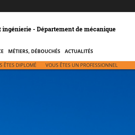
Aller
Navigation
Accès
Connexion
au
directs
contenu
t ingénierie - Département de mécanique
CE
MÉTIERS, DÉBOUCHÉS
ACTUALITÉS
S ÊTES DIPLOMÉ
VOUS ÊTES UN PROFESSIONNEL